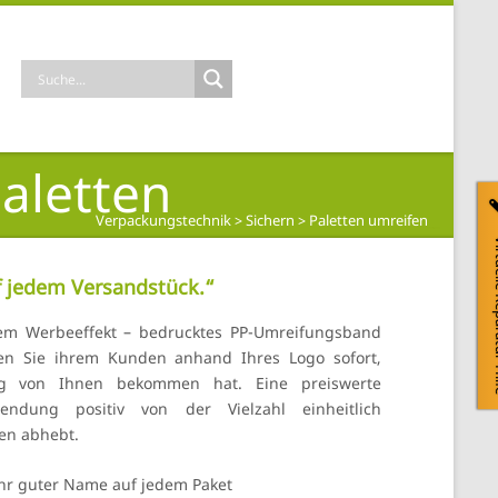
aletten
Verpackungstechnik
>
Sichern
>
Paletten umreifen
>
Virtuelle
f jedem Versandstück.“
igem Werbeeffekt – bedrucktes PP-Umreifungsband
eren Sie ihrem Kunden anhand Ihres Logo sofort,
ng von Ihnen bekommen hat. Eine preiswerte
ndung positiv von der Vielzahl einheitlich
en abhebt.
hr guter Name auf jedem Paket