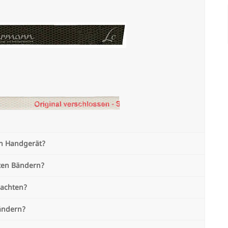
in Handgerät?
ten Bändern?
 achten?
ändern?