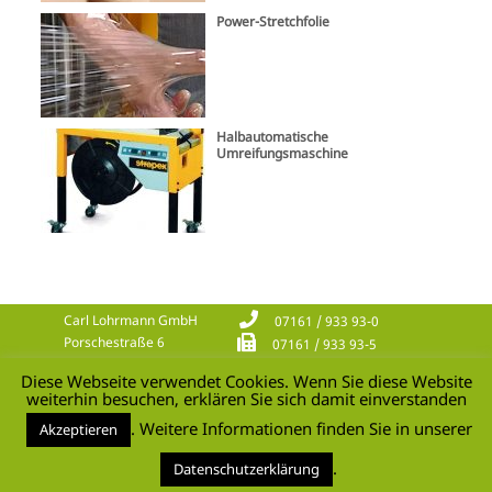
Power-Stretchfolie
Halbautomatische
Umreifungsmaschine
Carl Lohrmann GmbH
07161 / 933 93-0
Porschestraße 6
07161 / 933 93-5
73095 Albershausen
info@lohrmann.de
Diese Webseite verwendet Cookies. Wenn Sie diese Website
Kontakt
weiterhin besuchen, erklären Sie sich damit einverstanden
AGB
. Weitere Informationen finden Sie in unserer
Akzeptieren
Katalog
Impressum
.
Datenschutzerklärung
Datenschutzschutzerklärung