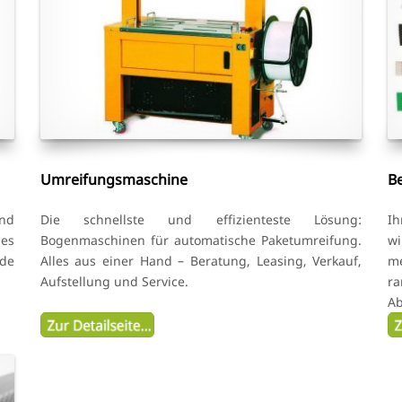
Umreifungsmaschine
B
und
Die schnellste und effizienteste Lösung:
Ih
les
Bogenmaschinen für automatische Paketumreifung.
w
de
Alles aus einer Hand – Beratung, Leasing, Verkauf,
m
Aufstellung und Service.
r
A