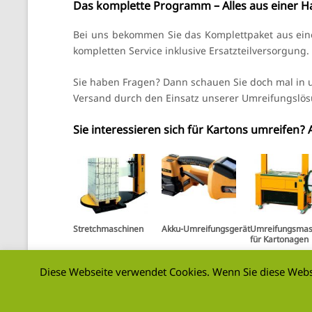
Das komplette Programm – Alles aus einer 
Bei uns bekommen Sie das Komplettpaket aus eine
kompletten Service inklusive Ersatzteilversorgung
Sie haben Fragen? Dann schauen Sie doch mal in
Versand durch den Einsatz unserer Umreifungslösu
Sie interessieren sich für Kartons umreifen
Stretchmaschinen
Akku-Umreifungsgerät
Umreifungsmas
für Kartonagen
Diese Webseite verwendet Cookies. Wenn Sie diese Websi
Carl Lohrmann GmbH
07161 / 933 93-
Porschestraße 6
07161 / 933 93-
73095 Albershausen
info@lohrmann