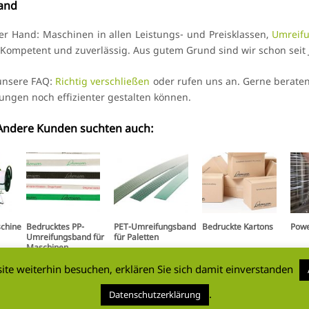
Hand
r Hand: Maschinen in allen Leistungs- und Preisklassen,
Umreif
. Kompetent und zuverlässig. Aus gutem Grund sind wir schon seit 
 unsere FAQ:
Richtig verschließen
oder rufen uns an. Gerne beraten 
ngen noch effizienter gestalten können.
? Andere Kunden suchten auch:
chine
Bedrucktes PP-
PET-Umreifungsband
Bedruckte Kartons
Powe
Umreifungsband für
für Paletten
Maschinen
te weiterhin besuchen, erklären Sie sich damit einverstanden
0
5
.
Datenschutzerklärung
Kontakt
AGB
Kata
.de