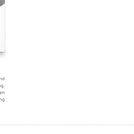
und
g.
en
ung